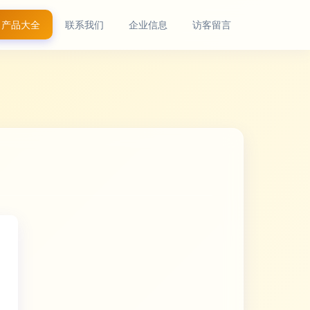
产品大全
联系我们
企业信息
访客留言