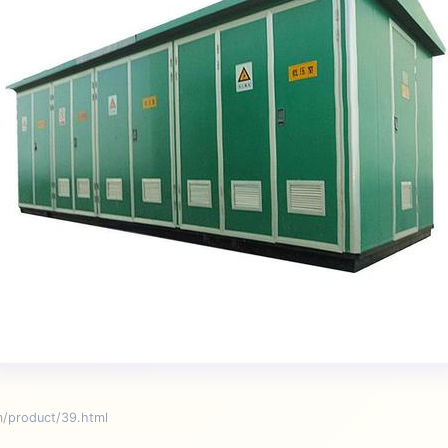
roduct/39.html