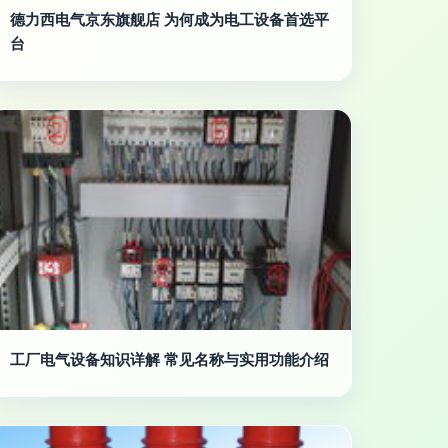
德力西电气京东旗舰店 为何成为电工设备首选平
台
工厂电气设备知识详解 常见名称与实用功能介绍