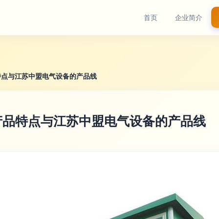
首页
企业简介
特点与江苏中盟电气设备的产品线
产品特点与江苏中盟电气设备的产品线