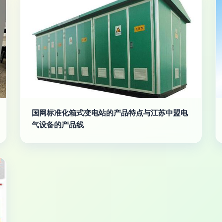
国网标准化箱式变电站的产品特点与江苏中盟电
气设备的产品线